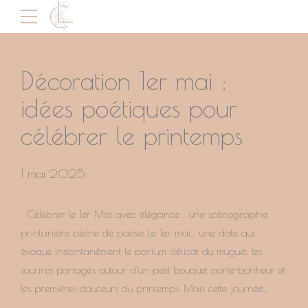
NON CLASSÉ
Décoration 1er mai :
idées poétiques pour
célébrer le printemps
1 mai 2025
Célébrer le 1er Mai avec élégance : une scénographie
printanière pleine de poésie Le 1er mai… une date qui
évoque instantanément le parfum délicat du muguet, les
sourires partagés autour d’un petit bouquet porte-bonheur et
les premières douceurs du printemps. Mais cette journée
symbolique ne se résume pas à une simple tradition : elle...