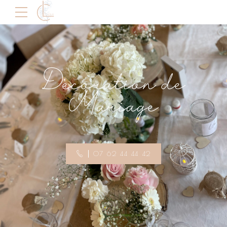
M
Decoration de
Mariage
07 62 44 44 42