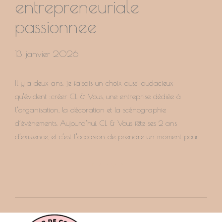
entrepreneuriale
passionnee
13 janvier 2026
Il y a deux ans, je faisais un choix aussi audacieux
qu’évident :créer CL & Vous, une entreprise dédiée à
l’organisation, la décoration et la scénographie
d’événements. Aujourd’hui, CL & Vous fête ses 2 ans
d’existence, et c’est l’occasion de prendre un moment pour
regarder le chemin parcouru, les défis relevés et surtout… les
belles...
READ MORE