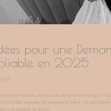
T ASTUCES
dées pour une Dema
bliable en 2025
 2025
ue le moment est venu de faire votre demande en mariage ? Félic
Voici 10 idées originales, du grandiose à l’intime : Un ciel illumi
râce à un spectacle de drones...