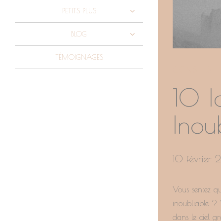
PETITS PLUS
BLOG
TÉMOIGNAGES
CONSEILS E
10 I
Inou
10 février
Vous sentez q
inoubliable ? 
dans le ciel g