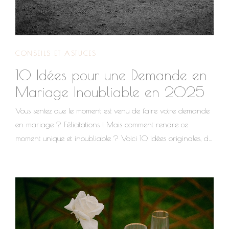
CONSEILS ET ASTUCES
10 Idées pour une Demande en
Mariage Inoubliable en 2025
Vous sentez que le moment est venu de faire votre demande
en mariage ? Félicitations ! Mais comment rendre ce
moment unique et inoubliable ? Voici 10 idées originales, du
grandiose à l’intime : Un ciel illuminé rien que pour vous
Imaginez votre message d’amour inscrit dans le ciel grâce à
un spectacle de drones lumineux ! Une alternative moderne
et écologique aux feux d’artifice, qui marquera à coup sûr
votre moitié. Une demande féérique sous une arche de
ballons Créez un décor digne d’un conte de fées avec une