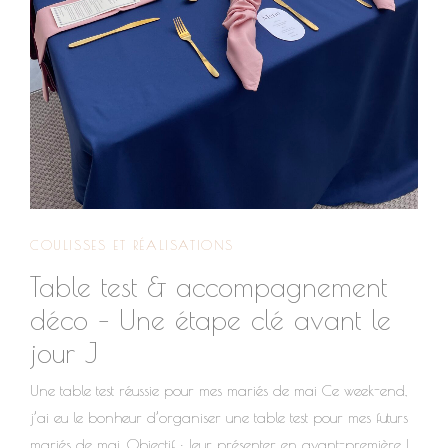
COULISSES ET RÉALISATIONS
Table test & accompagnement
déco – Une étape clé avant le
jour J
Une table test réussie pour mes mariés de mai Ce week-end,
j’ai eu le bonheur d’organiser une table test pour mes futurs
mariés de mai. Objectif : leur présenter en avant-première le