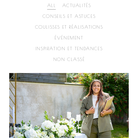
ALL
ACTUALITÉS
CONSEILS ET ASTUCES
COULISSES ET RÉALISATIONS
ÉVÉNEMENT
INSPIRATION ET TENDANCES
NON CLASSÉ