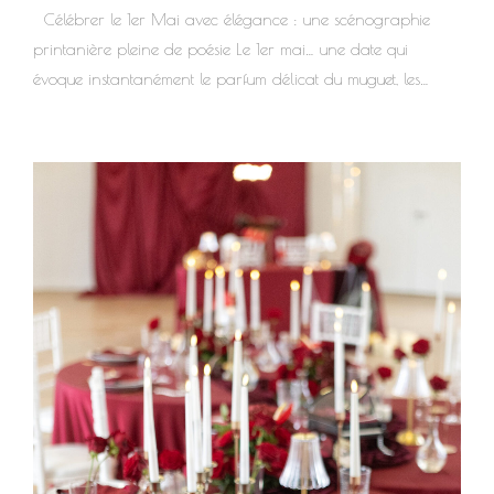
Célébrer le 1er Mai avec élégance : une scénographie
printanière pleine de poésie Le 1er mai… une date qui
évoque instantanément le parfum délicat du muguet, les
sourires partagés autour d’un petit bouquet porte-bonheur et
les premières douceurs du printemps. Mais cette journée
symbolique ne se résume pas à une simple tradition : elle est
aussi une formidable occasion de créer une décoration
raffinée et pleine de sens, propice à la convivialité. Chez CL
& Vous, nous voyons chaque instant de vie comme un
prétexte à célébrer la beauté, la nature et les émotions. Et le
1er mai est l’un...