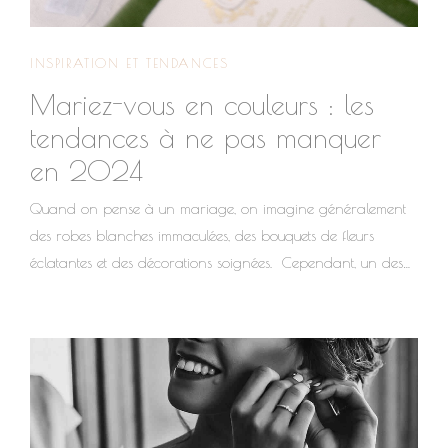
INSPIRATION ET TENDANCES
Mariez-vous en couleurs : les
tendances à ne pas manquer
en 2024
Quand on pense à un mariage, on imagine généralement
des robes blanches immaculées, des bouquets de fleurs
éclatantes et des décorations soignées. Cependant, un des
éléments les plus cruciaux d’un mariage, et souvent le moins
considéré, c’est la palette de couleurs. Les couleurs choisies ne
sont pas simplement des choix esthétiques ; elles véhiculent
une émotion, instaurent une ambiance et marquent l’identité
des mariés. En cette année 2024, les tendances
chromatiques sont plus audacieuses que jamais. Tour