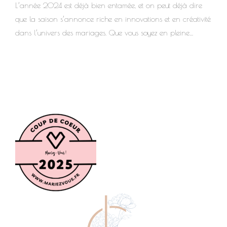
L’année 2024 est déjà bien entamée, et on peut déjà dire
que la saison s’annonce riche en innovations et en créativité
dans l’univers des mariages. Que vous soyez en pleine
préparation de votre grand jour ou simplement à la
recherche d’inspiration, cet article est fait pour vous.
Découvrez les grandes tendances qui vont marquer les
mariages cette année, et comment vous pouvez les intégrer
pour rendre votre journée spéciale inoubliable. Vous vous
demandez quelles palettes de couleurs vont dominer en
2024 ? Ou quels types de fleurs choisir pour une
décoration florale à la fois belle et écologique ? Nous
avons...