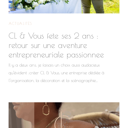
ACTUALITÉS
CL & Vous fete ses 2 ans :
retour sur une aventure
entrepreneuriale passionnee
Il y a deux ans, je faisais un choix aussi audacieux
qu’évident :créer CL & Vous, une entreprise dédiée à
l’organisation, la décoration et la scénographie
d’événements. Aujourd’hui, CL & Vous fête ses 2 ans
d’existence, et c’est l’occasion de prendre un moment pour
regarder le chemin parcouru, les défis relevés et surtout… les
belles histoires vécues. Deux années rythmées par la création
et l’humain Depuis deux ans, j’ai eu le privilège
d’accompagner : des mariés dans l’organisation et la