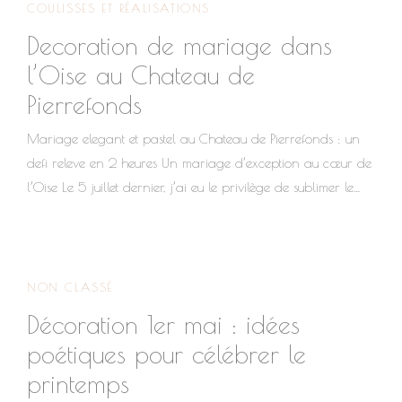
COULISSES ET RÉALISATIONS
Decoration de mariage dans
l’Oise au Chateau de
Pierrefonds
Mariage elegant et pastel au Chateau de Pierrefonds : un
defi releve en 2 heures Un mariage d’exception au cœur de
l’Oise Le 5 juillet dernier, j’ai eu le privilège de sublimer le
mariage de Pierre et Khansaa au somptueux Château de
Pierrefonds, l’un des joyaux de l’Oise.Leur thème ? Un
mélange délicat de douceur pastel et d’une touche punchy
rose fuchsia, le tout dans un esprit vintage chic parfaitement
NON CLASSÉ
en harmonie avec l’architecture majestueuse du château.
Décoration 1er mai : idées
Depuis leur domicile aux États-Unis, les mariés ont orchestré
poétiques pour célébrer le
chaque détail de leur journée. Nous avons ainsi échangé
printemps
pendant plusieurs mois, en nous adaptant...