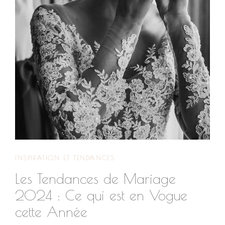
d’horizon. L’importance des couleurs dans un mariage Les
couleurs dans un mariage ne sont pas que des nuances sur
une toile ; elles...
INSPIRATION ET TENDANCES
Les Tendances de Mariage
2024 : Ce qui est en Vogue
cette Année