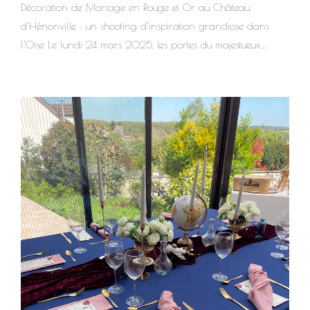
Décoration de Mariage en Rouge et Or au Château
d’Hénonville : un shooting d’inspiration grandiose dans
l’Oise Le lundi 24 mars 2025, les portes du majestueux
Château d’Hénonville se sont ouvertes pour accueillir un
shooting d’inspiration pas comme les autres. Pensé pour
inspirer les futurs mariés en quête d’élégance et d’audace, ce
projet avait pour thème un mariage en rouge et or, moderne
et résolument féérique. Organisé et imaginé par CL & Vous,
Wedding Planner et Wedding Designer dans l’Oise, ce
shooting met en lumière tout le potentiel d’une scénographie
raffinée et personnalisée. Le lieu : un château de caractère
pour...